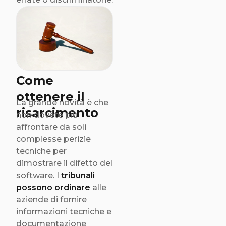
Come
ottenere il
La grande novità è che
risarcimento
non dovete più
affrontare da soli
complesse perizie
tecniche per
dimostrare il difetto del
software. I
tribunali
possono ordinare
alle
aziende di fornire
informazioni tecniche e
documentazione