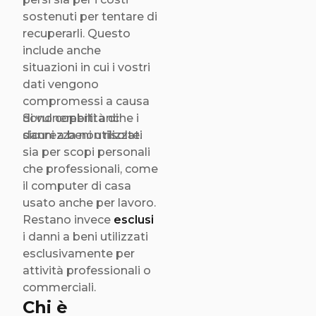
sostenuti per tentare di
recuperarli. Questo
include anche
situazioni in cui i vostri
dati vengono
compromessi a causa
di vulnerabilità di
Sono coperti anche i
sicurezza non risolte.
danni a beni utilizzati
sia per scopi personali
che professionali, come
il computer di casa
usato anche per lavoro.
Restano invece
esclusi
i danni a beni utilizzati
esclusivamente per
attività professionali o
commerciali.
Chi è