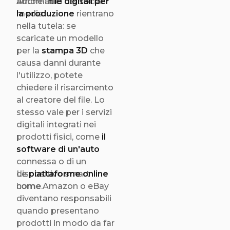
automatici dei social
Anche i
file digitali per
media.
la produzione
rientrano
nella tutela: se
scaricate un modello
per la
stampa 3D
che
causa danni durante
l'utilizzo, potete
chiedere il risarcimento
al creatore del file. Lo
stesso vale per i servizi
digitali integrati nei
prodotti fisici, come
il
software di un'auto
connessa o di un
dispositivo smart
Le
piattaforme online
home.
come Amazon o eBay
diventano responsabili
quando presentano
prodotti in modo da far