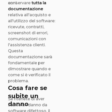
anni.
conservare
tutta la
documentazione
relativa all'acquisto e
all'utilizzo del software:
ricevute, contratti,
screenshot di errori,
comunicazioni con
l'assistenza clienti.
Questa
documentazione sarà
fondamentale per
dimostrare quando e
come si è verificato il
problema.
Cosa fare se
subite un
Se ritenete di aver
danno
subito un danno da
software difettoso, il