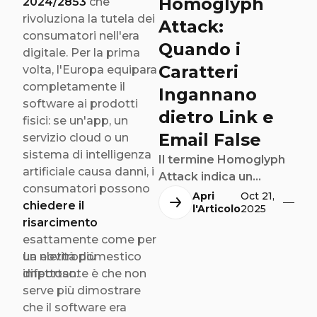
Homoglyph
2024/2853
che
rivoluziona la tutela dei
Attack:
consumatori nell'era
Quando i
digitale. Per la prima
Caratteri
volta, l'Europa equipara
completamente il
Ingannano
software ai prodotti
dietro Link e
fisici: se un'app, un
Email False
servizio cloud o un
sistema di intelligenza
Il termine Homoglyph
artificiale causa danni, i
Attack indica un
consumatori possono
metodo di attacco
Apri
Oct 21,
chiedere il
l'Articolo
2025
informatico in cui
risarcimento
caratteri visivamente
esattamente come per
simili, ma appartenenti
un elettrodomestico
La novità più
a alfabeti diversi, sono
difettoso.
importante è che non
utilizzati per creare
serve più dimostrare
domini web e indirizzi
che il software era
email truffaldini.