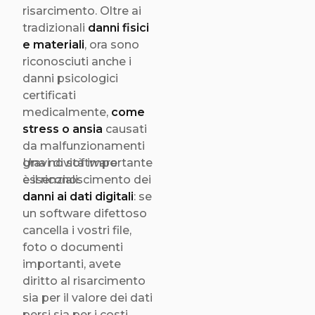
risarcimento. Oltre ai
tradizionali
danni fisici
e materiali
, ora sono
riconosciuti anche i
danni psicologici
certificati
medicalmente,
come
stress o ansia
causati
da malfunzionamenti
gravi di software
Una novità importante
essenziali.
è il riconoscimento dei
danni ai dati digitali
: se
un software difettoso
cancella i vostri file,
foto o documenti
importanti, avete
diritto al risarcimento
sia per il valore dei dati
persi sia per i costi