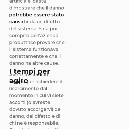
artificiale, basta
dimostrare che il danno
potrebbe essere stato
causato
da un difetto
del sistema. Sarà poi
compito dell'azienda
produttrice provare che
il sistema funzionava
correttamente e che il
danno ha altre cause.
I tempi per
Avete
tre anni di
agire
tempo
per richiedere il
risarcimento dal
momento in cui vi siete
accorti (o avreste
dovuto accorgervi) del
danno, del difetto e di
chi ne è responsabile.