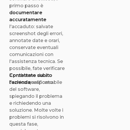
primo passo è
documentare
accuratamente
l'accaduto: salvate
screenshot degli errori,
annotate date e orari,
conservate eventuali
comunicazioni con
l'assistenza tecnica. Se
possibile, fate verificare
il problema da un
Contattate subito
tecnico qualificato.
l'azienda
responsabile
del software,
spiegando il problema
e richiedendo una
soluzione. Molte volte i
problemi si risolvono in
questa fase,