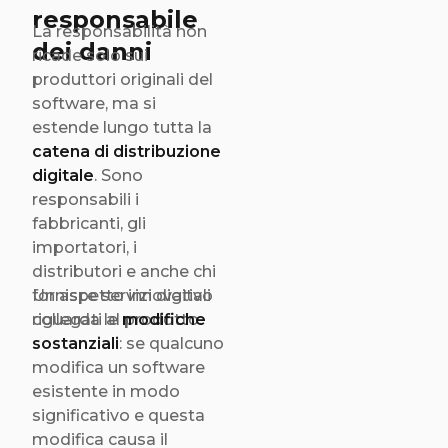
responsabile
La responsabilità non
dei danni
ricade solo sui
produttori originali del
software, ma si
estende lungo tutta la
catena di distribuzione
digitale
. Sono
responsabili i
fabbricanti, gli
importatori, i
distributori e anche chi
fornisce servizi digitali
Un aspetto innovativo
collegati al prodotto.
riguarda le
modifiche
sostanziali
: se qualcuno
modifica un software
esistente in modo
significativo e questa
modifica causa il