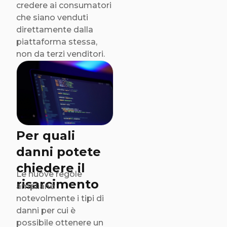
credere ai consumatori
che siano venduti
direttamente dalla
piattaforma stessa,
non da terzi venditori.
Per quali
danni potete
chiedere il
Le nuove regole
risarcimento
ampliano
notevolmente i tipi di
danni per cui è
possibile ottenere un