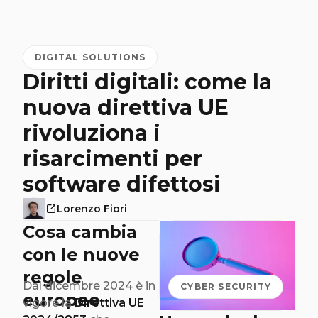
DIGITAL SOLUTIONS
Diritti digitali: come la
nuova direttiva UE
rivoluziona i
risarcimenti per
software difettosi
Lorenzo Fiori
Cosa cambia
con le nuove
regole
Dal dicembre 2024 è in
CYBER SECURITY
europee
vigore la
Direttiva UE