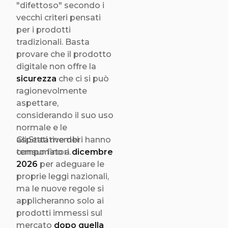
"difettoso" secondo i
Questi domini
vecchi criteri pensati
ingannevoli
per i prodotti
impersonano brand
tradizionali. Basta
famosi e siti affidabili,
provare che il prodotto
inducendo gli utenti a
digitale non offre la
cadere in trappole di
sicurezza
che ci si può
phishing e furto di dati.
ragionevolmente
In questo articolo
aspettare,
approfondiamo come
considerando il suo uso
riconoscere questi
normale e le
inganni visivi, quali
aspettative dei
Gli Stati membri hanno
rischi comportano per
consumatori.
tempo fino a
dicembre
la sicurezza digitale e
2026
per adeguare le
quali strategie
proprie leggi nazionali,
adottare per
ma le nuove regole si
difendersi
applicheranno solo ai
efficacemente da link
prodotti immessi sul
e email false. Perfetto
mercato
dopo quella