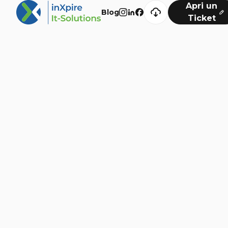
Apri un
Blog
Ticket
Navigazione
Digital Solutions
Development
Cyber Security
Marketing
Blog
Extra
Consulenza
Chi Siamo
Insights
Videos