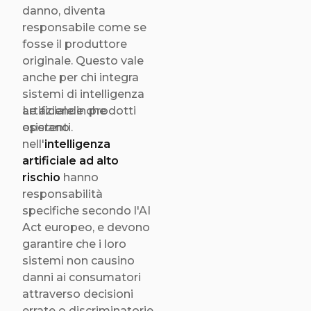
danno, diventa
responsabile come se
fosse il produttore
originale. Questo vale
anche per chi integra
sistemi di intelligenza
artificiale in prodotti
Le aziende che
esistenti.
operano
nell'
intelligenza
artificiale ad alto
rischio
hanno
responsabilità
specifiche secondo l'AI
Act europeo, e devono
garantire che i loro
sistemi non causino
danni ai consumatori
attraverso decisioni
errate o discriminatorie.