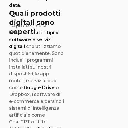
per chi cerca di
data
.
proteggere la propria
Quali prodotti
identità online e
digitali sono
prevenire frodi su
La protezione si
internet.
coperti
estende a
tutti i tipi di
software e servizi
digitali
che utilizziamo
quotidianamente. Sono
inclusi i programmi
installati sui nostri
dispositivi, le app
mobili, i servizi cloud
come
Google Drive
o
Dropbox, i software di
e-commerce e persino i
sistemi di intelligenza
artificiale come
ChatGPT o i filtri