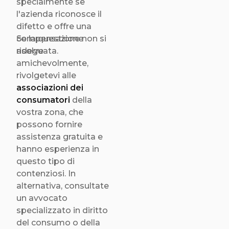
specialmente se
l'azienda riconosce il
difetto e offre una
compensazione
Se la questione non si
adeguata.
risolve
amichevolmente,
rivolgetevi alle
associazioni dei
consumatori
della
vostra zona, che
possono fornire
assistenza gratuita e
hanno esperienza in
questo tipo di
contenziosi. In
alternativa, consultate
un avvocato
specializzato in diritto
del consumo o della