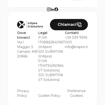
Chiamaci
Dove
Legal
Contatti
trovarci
P.IVA
+39 039 9396
Via I
IT08862840967
000
Maggio, 5
(InXpire)
info@inxpire.it
Carnate, MB
SDI SUBM70N
20866
(InXpire)
P.IVA
IT04734250964
(IT-Solutions)
SDI SUBM70N
(IT-Solutions)
Privacy
Preferenze
Policy
Cookie Policy
Cookies