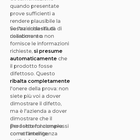
quando presentate
prove sufficienti a
rendere plausibile la
vostra richiesta di
Se l'azienda rifiuta di
risarcimento.
collaborare o non
fornisce le informazioni
richieste,
si presume
automaticamente
che
il prodotto fosse
difettoso. Questo
ribalta completamente
l'onere della prova: non
siete più voi a dover
dimostrare il difetto,
ma è l'azienda a dover
dimostrare che il
prodotto funzionava
Per i sistemi complessi
correttamente.
come l'intelligenza