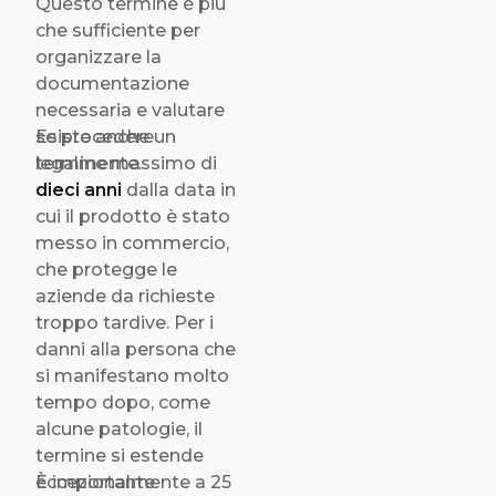
Questo termine è più
che sufficiente per
organizzare la
documentazione
necessaria e valutare
se procedere
Esiste anche un
legalmente.
termine massimo di
dieci anni
dalla data in
cui il prodotto è stato
messo in commercio,
che protegge le
aziende da richieste
troppo tardive. Per i
danni alla persona che
si manifestano molto
tempo dopo, come
alcune patologie, il
termine si estende
eccezionalmente a 25
È importante