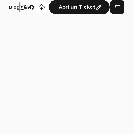
Apri un Ticket
Blog
Navigazione
Digital Solutions
Development
Cyber Security
Marketing
Blog
Extra
Consulenza
Chi Siamo
Insights
Videos