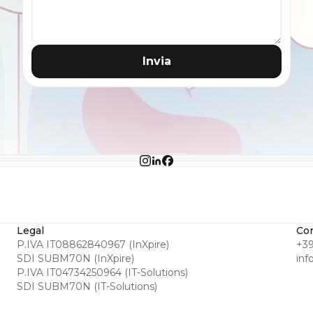
Invia
Legal
Con
P.IVA IT08862840967 (InXpire)
+39
SDI SUBM70N (InXpire)
inf
P.IVA IT04734250964 (IT-Solutions)
SDI SUBM70N (IT-Solutions)