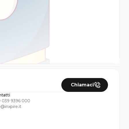
Chiamaci
tatti
 039 9396 000
o@inxpire.it