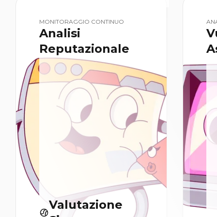
MONITORAGGIO CONTINUO
ANA
Analisi
V
Reputazionale
A
Valutazione