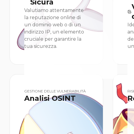
Sicura
Valutiamo attentamente
la reputazione online di
un dominio web o di un
Id
indirizzo IP, un elemento
an
cruciale per garantire la
de
tua sicurezza.
un
GESTIONE DELLE VULNERABILITÀ
RIS
Analisi OSINT
R