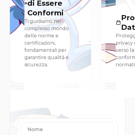
di Essere
Conformi
Pro
Ti guidiamo nel
Dat
complesso mondo
delle norme e
Protegg
certificazioni,
privacy 
fondamentali per
verso la
garantire qualità e
conform
sicurezza.
normativ
Contattaci
Nome
Email
Messaggio