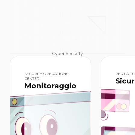
Cyber Security
SECURITY OPERATIONS
PER LA T
CENTER
Sicu
Monitoraggio