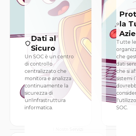
Pro
la T
Azi
Dati al
Tutte l
Sicuro
organiz
Un SOC è un centro
che ges
di controllo
dati sens
centralizzato che
che si a
monitora e analizza
sistemi 
continuamente la
dovreb
sicurezza di
conside
un'infrastruttura
l'utilizz
informatica.
SOC.
I Nostri Servizi