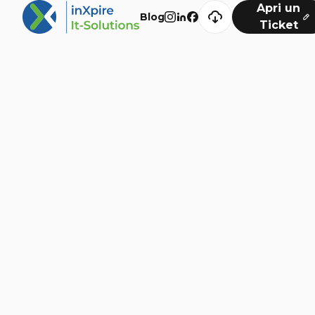
Apri un
Blog
Ticket
Navigazione
Digital Solutions
Development
Cyber Security
Marketing
Blog
Extra
Consulenza
Chi Siamo
Insights
Videos