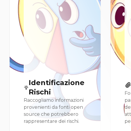
Identificazione
Rischi
Fo
Raccogliamo informazioni
pa
provenienti da fonti open
de
source che potrebbero
att
rappresentare dei rischi.
pe