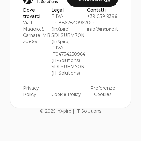
Dove
Legal
Contatti
trovarci
P.IVA
+39 039 9396
Via I
IT08862840967
000
Maggio, 5
(InXpire)
info@inxpire.it
Carnate, MB
SDI SUBM70N
20866
(InXpire)
P.IVA
IT04734250964
(IT-Solutions)
SDI SUBM70N
(IT-Solutions)
Privacy
Preferenze
Policy
Cookie Policy
Cookies
© 2025 inXpire | IT-Solutions