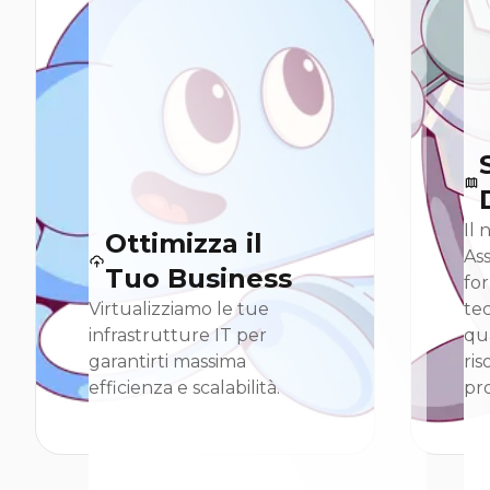
Il 
Ottimizza il
Ass
Tuo Business
for
Virtualizziamo le tue
tec
infrastrutture IT per
qua
garantirti massima
ris
efficienza e scalabilità.
pr