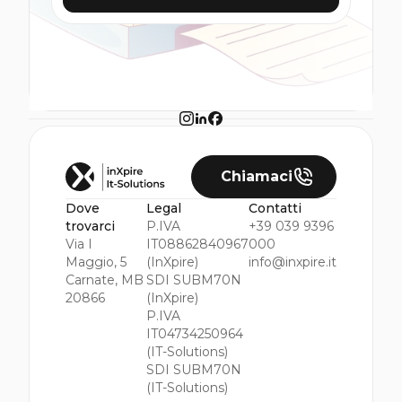
Chiamaci
Dove
Legal
Contatti
trovarci
P.IVA
+39 039 9396
Via I
IT08862840967
000
Maggio, 5
(InXpire)
info@inxpire.it
Carnate, MB
SDI SUBM70N
20866
(InXpire)
P.IVA
IT04734250964
(IT-Solutions)
SDI SUBM70N
(IT-Solutions)