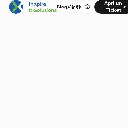
Apri un
Blog
Ticket
Navigazione
Digital Solutions
Development
Cyber Security
Marketing
Blog
Extra
Consulenza
Chi Siamo
Insights
Videos