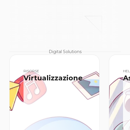
Digital Solutions
RISORSE
HEL
Virtualizzazione
A