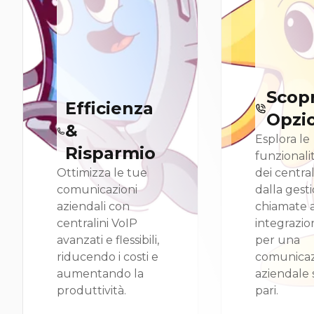
Scopr
Efficienza
Opzi
&
Esplora le
Risparmio
funzionali
Ottimizza le tue
dei central
comunicazioni
dalla gest
aziendali con
chiamate a
centralini VoIP
integrazio
avanzati e flessibili,
per una
riducendo i costi e
comunica
aumentando la
aziendale
produttività.
pari.