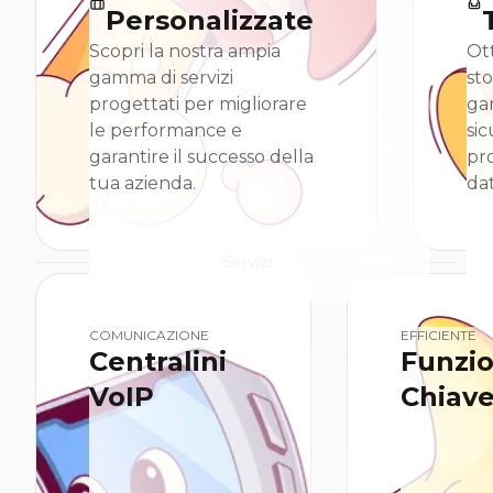
Personalizzate
Scopri la nostra ampia
Ott
gamma di servizi
st
progettati per migliorare
ga
le performance e
sic
garantire il successo della
pr
tua azienda.
dat
Servizi
COMUNICAZIONE
EFFICIENTE
Centralini
Funzio
VoIP
Chiav