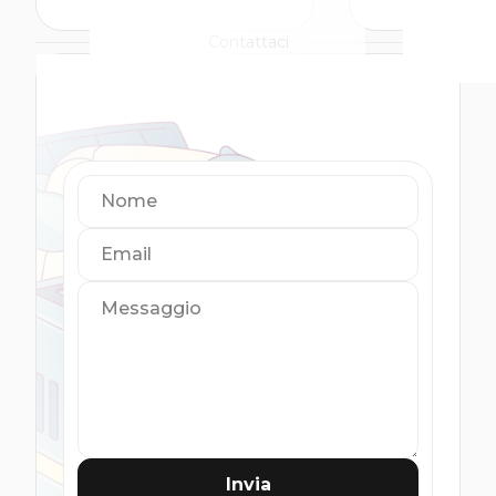
Contattaci
Nome
Email
Messaggio
Invia