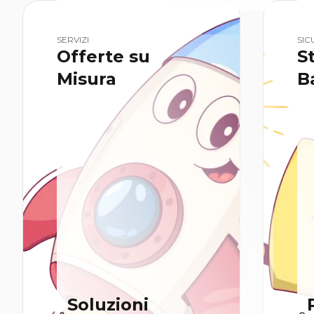
SERVIZI
SIC
Offerte su
S
Misura
B
Soluzioni