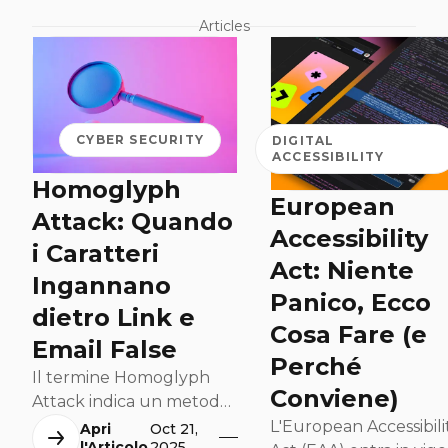
Articles
o link malevoli, spesso
camuffati da CAPTCH
legittimi. Inganna
l’utente inducendolo 
CYBER SECURITY
DIGITAL
eseguire comandi
ACCESSIBILITY
dannosi localmente,
Homoglyph
eludendo molte difes
European
tradizionali. Il vero
Attack: Quando
Accessibility
pericolo? La
i Caratteri
disattenzione dell’ute
Act: Niente
Ingannano
anello debole della
Panico, Ecco
catena di sicurezza.
dietro Link e
Cosa Fare (e
Email False
Perché
Il termine Homoglyph
Conviene)
Attack indica un metodo
di attacco informatico in
L'European Accessibili
Apri
Oct 21,
l'Articolo
2025