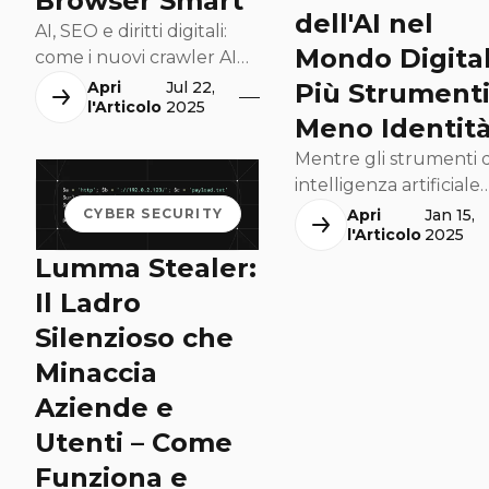
Browser Smart
dell'AI nel
per mantenere sicurezza,
AI, SEO e diritti digitali:
affidabilità e conformità
Mondo Digital
come i nuovi crawler AI
alle normative vigenti.
cambiano la ricerca
Più Strumenti
Apri
Jul 22,
l'Articolo
2025
online e il ruolo dei
Meno Identità
contenuti web. Analisi del
Mentre gli strumenti d
caso Cloudflare e delle
intelligenza artificiale
implicazioni per creatori e
rendono più semplice 
aziende.
CYBER SECURITY
Apri
Jan 15,
l'Articolo
2025
creazione di contenuti
Lumma Stealer:
strategie, il rischio di
omologazione cresce.
Il Ladro
Senza una forte
Silenzioso che
componente umana, i
Minaccia
brand possono perder
loro unicità, ritrovando
Aziende e
con identità digitali
Utenti – Come
sempre più simili. In
Funziona e
questo articolo