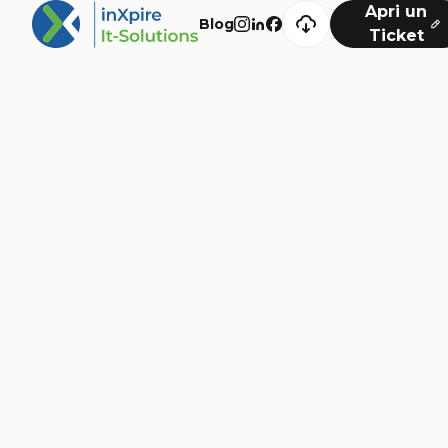
Apri un
Blog
Ticket
Navigazione
Digital Solutions
Development
Cyber Security
Marketing
Blog
Extra
Consulenza
Chi Siamo
Insights
Videos