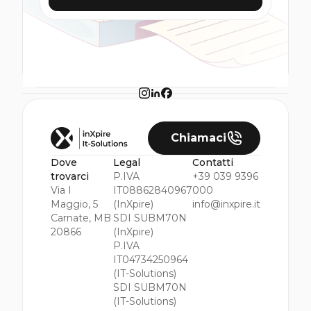
Chiamaci
Dove
Legal
Contatti
trovarci
P.IVA
+39 039 9396
Via I
IT08862840967
000
Maggio, 5
(InXpire)
info@inxpire.it
Carnate, MB
SDI SUBM70N
20866
(InXpire)
P.IVA
IT04734250964
(IT-Solutions)
SDI SUBM70N
(IT-Solutions)