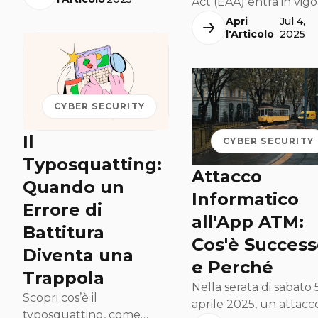
cui caratteri visivamente
Act (EAA) entra in vigor
simili, ma appartenenti a
28 giugno 2025. Scopri
Apri
Jul 4,
l'Articolo
2025
alfabeti diversi, sono
nuovi obblighi di
utilizzati per creare
accessibilità digitale pe
domini web e indirizzi
prodotti digitali in UE, 
email truffaldini. Questi
vantaggi per la tua
domini ingannevoli
azienda.
CYBER SECURITY
impersonano brand
famosi e siti affidabili,
Il
CYBER SECURITY
inducendo gli utenti a
Typosquatting:
cadere in trappole di
Attacco
Quando un
phishing e furto di dati. In
Informatico
questo articolo
Errore di
all'App ATM:
approfondiamo come
Battitura
riconoscere questi
Cos'è Succes
Diventa una
inganni visivi, quali rischi
e Perché
comportano per la
Trappola
Nella serata di sabato 
sicurezza digitale e quali
Scopri cos’è il
aprile 2025, un attacc
strategie adottare per
typosquatting, come