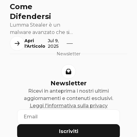
esploriamo come
Come
mantenere l'autentici
Difendersi
la creatività in un'era
Lumma Stealer è un
dominata dalla
malware avanzato che si
tecnologia.
diffonde attraverso
Apri
Jul 9,
l'Articolo
2025
pagine web contraffatte
Newsletter
Newsletter
Ricevi in anteprima i nostri ultimi
aggiornamenti e contenuti esclusivi.
Leggi l'informativa sulla privacy
Iscriviti