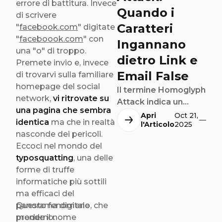
errore di battitura. Invece
Quando i
di scrivere
Caratteri
"
facebook.com
" digitate
"
faceboook.com
" con
Ingannano
una "o" di troppo.
dietro Link e
Premete invio e, invece
Email False
di trovarvi sulla familiare
homepage del social
Il termine Homoglyph
network,
vi ritrovate su
Attack indica un
una pagina che sembra
metodo di attacco
Apri
Oct 21,
identica
ma che in realtà
l'Articolo
2025
informatico in cui
nasconde dei pericoli.
caratteri visivamente
Eccoci nel mondo del
simili, ma
typosquatting
, una delle
appartenenti a
forme di truffe
alfabeti diversi, sono
informatiche più sottili
utilizzati per creare
ma efficaci del
domini web e indirizzi
panorama digitale
Questo fenomeno, che
email truffaldini.
moderno.
prende il nome
Questi domini