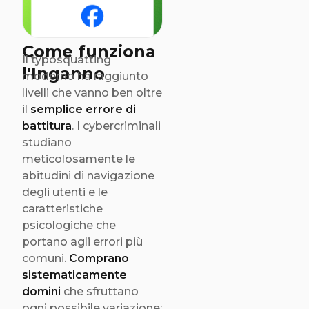
link e email false.
Perfetto per chi
cerca di proteggere
Come funziona
la propria identità
Il typosquatting
l'Inganno
online e prevenire
moderno ha raggiunto
frodi su internet.
livelli che vanno ben oltre
il
semplice errore di
battitura
. I cybercriminali
studiano
meticolosamente le
abitudini di navigazione
degli utenti e le
caratteristiche
psicologiche che
portano agli errori più
comuni.
Comprano
sistematicamente
domini
che sfruttano
ogni possibile variazione: