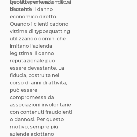
quotidianamente milioni
Il costo per le aziende va
di utenti.
ben oltre il danno
economico diretto.
Quando i clienti cadono
vittima di typosquatting
utilizzando domini che
imitano l'azienda
legittima, il danno
reputazionale può
essere devastante. La
fiducia, costruita nel
corso di anni di attività,
può essere
compromessa da
associazioni involontarie
con contenuti fraudolenti
o dannosi. Per questo
motivo, sempre più
aziende adottano