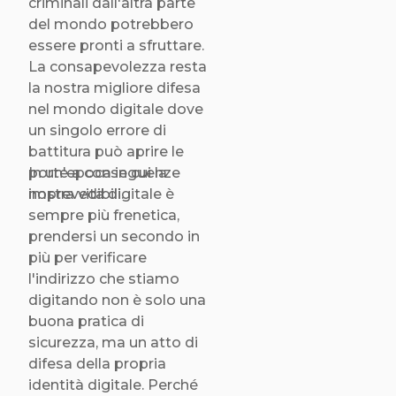
criminali dall'altra parte
del mondo potrebbero
essere pronti a sfruttare.
La consapevolezza resta
la nostra migliore difesa
nel mondo digitale dove
un singolo errore di
battitura può aprire le
porte a conseguenze
In un'epoca in cui la
imprevedibili.
nostra vita digitale è
sempre più frenetica,
prendersi un secondo in
più per verificare
l'indirizzo che stiamo
digitando non è solo una
buona pratica di
sicurezza, ma un atto di
difesa della propria
identità digitale. Perché