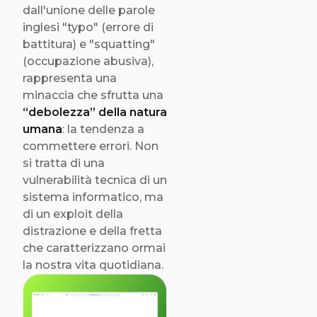
dall'unione delle parole
ingannevoli
inglesi "typo" (errore di
impersonano brand
battitura) e "squatting"
famosi e siti affidabili,
(occupazione abusiva),
inducendo gli utenti a
rappresenta una
cadere in trappole di
minaccia che sfrutta una
phishing e furto di
“debolezza” della natura
dati. In questo
umana
: la tendenza a
articolo
commettere errori. Non
approfondiamo
si tratta di una
come riconoscere
vulnerabilità tecnica di un
questi inganni visivi,
sistema informatico, ma
quali rischi
di un exploit della
comportano per la
distrazione e della fretta
sicurezza digitale e
che caratterizzano ormai
quali strategie
la nostra vita quotidiana.
adottare per
difendersi
efficacemente da