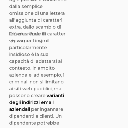
dalla semplice
omissione di una lettera
all'aggiunta di caratteri
extra, dallo scambio di
lettere all'uso di caratteri
Ciò che rende il
visivamente simili.
typosquatting
particolarmente
insidioso è la sua
capacità di adattarsi al
contesto. In ambito
aziendale, ad esempio, i
criminali non si limitano
ai siti web pubblici, ma
possono creare
varianti
degli indirizzi email
aziendali
per ingannare
dipendenti e clienti. Un
dipendente potrebbe