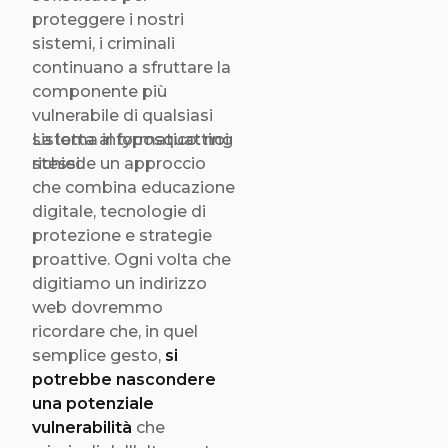
proteggere i nostri
sistemi, i criminali
continuano a sfruttare la
componente più
vulnerabile di qualsiasi
sistema informatico: noi
La lotta al typosquatting
stessi.
richiede un approccio
che combina educazione
digitale, tecnologie di
protezione e strategie
proattive. Ogni volta che
digitiamo un indirizzo
web dovremmo
ricordare che, in quel
semplice gesto,
si
potrebbe nascondere
una potenziale
vulnerabilità
che