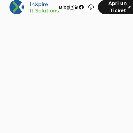
Apri un
Blog
Ticket
Navigazione
Digital Solutions
Development
Cyber Security
Marketing
Blog
Extra
Consulenza
Chi Siamo
Insights
Videos