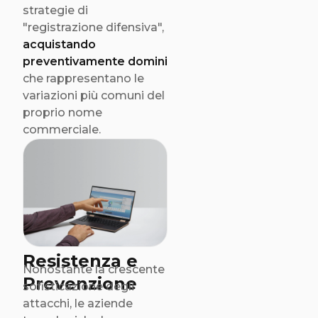
strategie di
"registrazione difensiva",
acquistando
preventivamente domini
che rappresentano le
variazioni più comuni del
proprio nome
commerciale.
Resistenza e
Nonostante la crescente
Prevenzione
sofisticazione degli
attacchi, le aziende