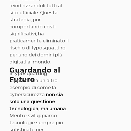
reindirizzandoli tutti al
sito ufficiale. Questa
strategia, pur
comportando costi
significativi, ha
praticamente eliminato il
rischio di typosquatting
per uno dei domini più
digitati al mondo.
Guardando al
Il typosquatting
Futuro
rappresenta un altro
esempio di come la
cybersicurezza
non sia
solo una questione
tecnologica, ma umana
.
Mentre sviluppiamo
tecnologie sempre più
sofisticate per