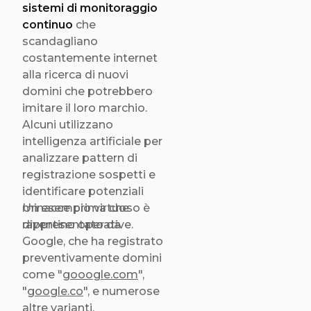
sistemi di monitoraggio
continuo
che
scandagliano
costantemente internet
alla ricerca di nuovi
domini che potrebbero
imitare il loro marchio.
Alcuni utilizzano
intelligenza artificiale per
analizzare pattern di
registrazione sospetti e
identificare potenziali
minacce prima che
Un esempio virtuoso è
diventino operative.
rappresentato da
Google, che ha registrato
preventivamente domini
come "
gooogle.com
",
"
google.co
", e numerose
altre varianti,