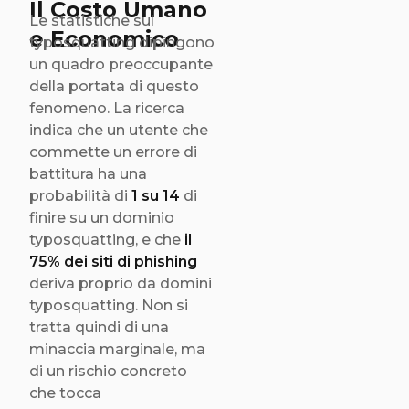
Il Costo Umano
Le statistiche sul
e Economico
typosquatting dipingono
un quadro preoccupante
della portata di questo
fenomeno. La ricerca
indica che un utente che
commette un errore di
battitura ha una
probabilità di
1 su 14
di
finire su un dominio
typosquatting, e che
il
75% dei siti di phishing
deriva proprio da domini
typosquatting. Non si
tratta quindi di una
minaccia marginale, ma
di un rischio concreto
che tocca