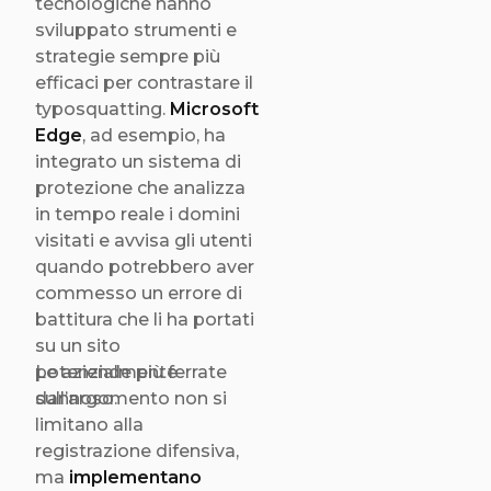
tecnologiche hanno
sviluppato strumenti e
strategie sempre più
efficaci per contrastare il
typosquatting.
Microsoft
Edge
, ad esempio, ha
integrato un sistema di
protezione che analizza
in tempo reale i domini
visitati e avvisa gli utenti
quando potrebbero aver
commesso un errore di
battitura che li ha portati
su un sito
potenzialmente
Le aziende più ferrate
dannoso.
sull’argomento non si
limitano alla
registrazione difensiva,
ma
implementano