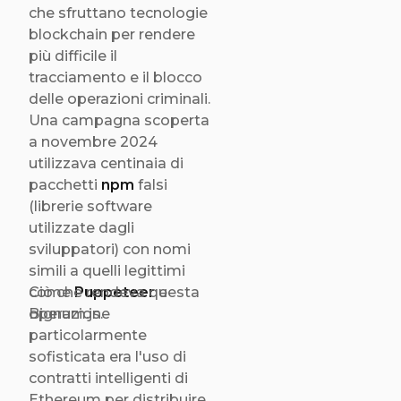
che sfruttano tecnologie
blockchain per rendere
più difficile il
tracciamento e il blocco
delle operazioni criminali.
Una campagna scoperta
a novembre 2024
utilizzava centinaia di
pacchetti
npm
falsi
(librerie software
utilizzate dagli
sviluppatori) con nomi
simili a quelli legittimi
come
Ciò che rendeva questa
Puppeteer
e
Bignum.js.
operazione
particolarmente
sofisticata era l'uso di
contratti intelligenti di
Ethereum per distribuire