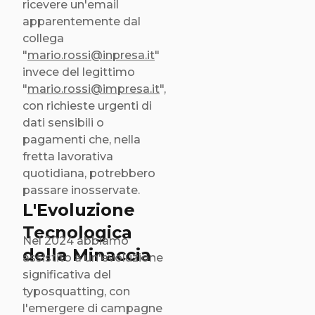
ricevere un'email
apparentemente dal
collega
"
mario.rossi@inpresa.it
"
invece del legittimo
"
mario.rossi@impresa.it
",
con richieste urgenti di
dati sensibili o
pagamenti che, nella
fretta lavorativa
quotidiana, potrebbero
passare inosservate.
L'Evoluzione
Tecnologica
Nel 2024 abbiamo
della Minaccia
assistito a un'evoluzione
significativa del
typosquatting, con
l'emergere di campagne