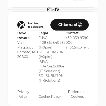
Chiamaci
Dove
Legal
Contatti
trovarci
P.IVA
+39 039 9396
Via I
IT08862840967
000
Maggio, 5
(InXpire)
info@inxpire.it
Carnate, MB
SDI SUBM70N
20866
(InXpire)
P.IVA
IT04734250964
(IT-Solutions)
SDI SUBM70N
(IT-Solutions)
Privacy
Preferenze
Policy
Cookie Policy
Cookies