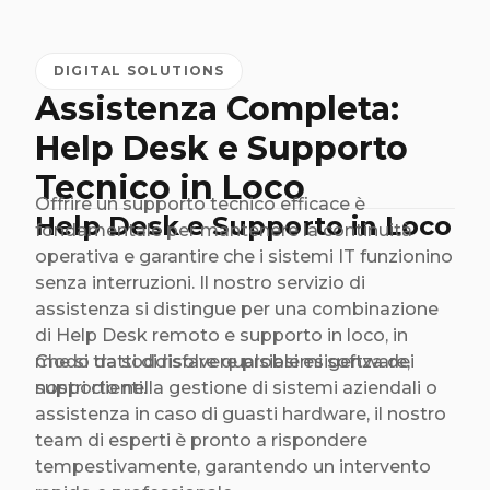
DIGITAL SOLUTIONS
Assistenza Completa:
Help Desk e Supporto
Tecnico in Loco
Offrire un supporto tecnico efficace è
Help Desk e Supporto in Loco
fondamentale per mantenere la continuità
operativa e garantire che i sistemi IT funzionino
senza interruzioni. Il nostro servizio di
assistenza si distingue per una combinazione
di Help Desk remoto e supporto in loco, in
modo da soddisfare qualsiasi esigenza dei
Che si tratti di risolvere problemi software,
nostri clienti.
supporto nella gestione di sistemi aziendali o
assistenza in caso di guasti hardware, il nostro
team di esperti è pronto a rispondere
tempestivamente, garantendo un intervento