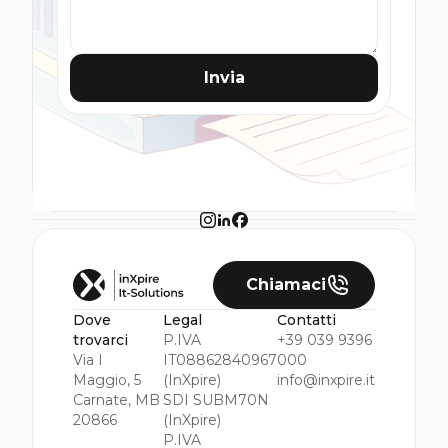
Invia
Chiamaci
Dove
Legal
Contatti
trovarci
P.IVA
+39 039 9396
Via I
IT08862840967
000
Maggio, 5
(InXpire)
info@inxpire.it
Carnate, MB
SDI SUBM70N
20866
(InXpire)
P.IVA