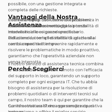
possibile, con una gestione integrata e
completa delle richieste.
Vantaggi della Nostra
Combinare help desk remoto e assistenza in
Interventi rapidi: risoluzione dei problemi
Assistenza
loco offre numerosi vantaggi:
direttamente da remoto, con la possibilità di
Personalizzazione: servizi di assistenza
intervenire in loco quando necessario.
modellati sulle esigenze specifiche
dell’azienda, con la flessibilità di adattarsi ai
Riduzione dei tempi di inattività: grazie alla
cambiamenti nel tempo.
nostra capacità di intervenire rapidamente e
risolvere le problematiche in modo proattivo,
garantiamo che l’operatività aziendale non
venga interrotta.
Il nostro servizio di assistenza tecnica combina
Perché Sceglierci
la velocità del Help Desk remoto con l’efficacia
del supporto in loco, garantendo un supporto
completo per ogni esigenza IT. Che tu abbia
bisogno di assistenza per la risoluzione di
problemi quotidiani o di interventi tecnici sul
campo, il nostro team è qui per garantire che la
tua infrastruttura IT rimanga sempre operativa
Con la nostra assistenza personalizzata, ci
e sicura.
impegniamo a offrire il miglior servizio