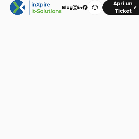
Apri un
Blog
Ticket
Navigazione
Digital Solutions
Development
Cyber Security
Marketing
Blog
Extra
Consulenza
Chi Siamo
Insights
Videos