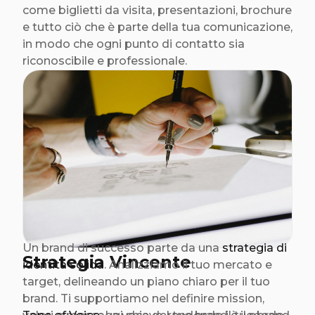
come biglietti da visita, presentazioni, brochure
e tutto ciò che è parte della tua comunicazione,
in modo che ogni punto di contatto sia
riconoscibile e professionale.
Un brand di successo parte da una
strategia di
Strategia Vincente
identità solida
. Analizziamo il tuo mercato e
target, delineando un piano chiaro per il tuo
brand. Ti supportiamo nel definire mission,