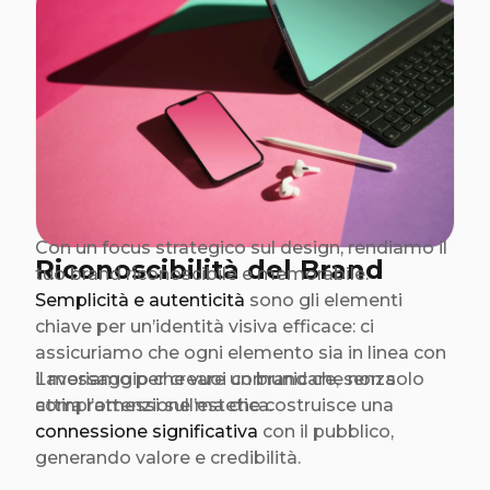
Con un focus strategico sul design, rendiamo il
Riconoscibilità del Brand
tuo brand riconoscibile e memorabile.
Semplicità e autenticità
sono gli elementi
chiave per un’identità visiva efficace: ci
assicuriamo che ogni elemento sia in linea con
il messaggio che vuoi comunicare, senza
Lavoriamo per creare un brand che non solo
compromessi sull’estetica.
attira l’attenzione ma che costruisce una
connessione significativa
con il pubblico,
generando valore e credibilità.