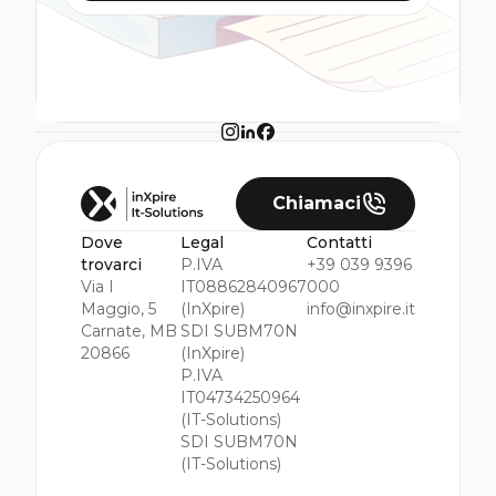
Chiamaci
Dove
Legal
Contatti
trovarci
P.IVA
+39 039 9396
Via I
IT08862840967
000
Maggio, 5
(InXpire)
info@inxpire.it
Carnate, MB
SDI SUBM70N
20866
(InXpire)
P.IVA
IT04734250964
(IT-Solutions)
SDI SUBM70N
(IT-Solutions)