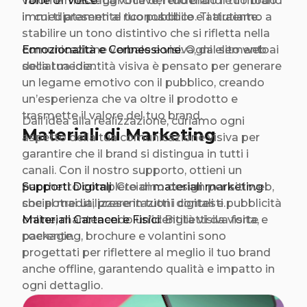
valori e messaggi chiave, rendendo il tuo brand
Tone of Voice
: La voce del tuo brand è il modo
immediatamente riconoscibile e attraente.
in cui ti presenti al tuo pubblico. Ti aiutiamo a
stabilire un tono distintivo che si rifletta nella
comunicazione verbale e visiva, dal sito web ai
Emozionalità e Connessione
: Ogni elemento
social media.
della tua identità visiva è pensato per generare
un legame emotivo con il pubblico, creando
un’esperienza che va oltre il prodotto e
trasmette il valore del tuo brand.
Dall’idea alla realizzazione, curiamo ogni
Materiali di Marketing
aspetto della tua comunicazione visiva per
garantire che il brand si distingua in tutti i
canali. Con il nostro supporto, ottieni un
pacchetto completo di
Supporti Digitali
: Creiamo design per siti web,
materiali marketing
che potrai utilizzare in tutti i contesti.
social media, presentazioni digitali e pubblicità
online, mantenendo un’identità visiva forte e
Materiali Cartacei e Fisici
: Biglietti da visita,
coerente.
packaging, brochure e volantini sono
progettati per riflettere al meglio il tuo brand
anche offline, garantendo qualità e impatto in
ogni dettaglio.