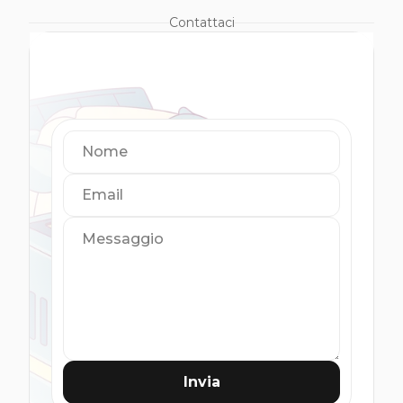
Contattaci
Nome
Email
Messaggio
Invia