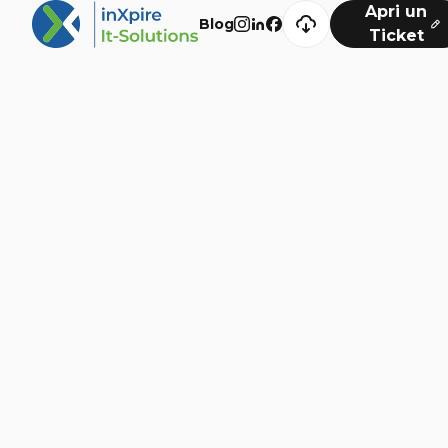
Apri un
Blog
Ticket
Navigazione
Digital Solutions
Development
Cyber Security
Marketing
Blog
Extra
Consulenza
Chi Siamo
Insights
Videos