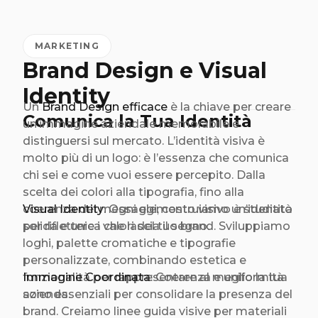
MARKETING
Brand Design e Visual
Identity
Un
Brand Design efficace
è la chiave per creare
Comunica la Tua Identità
un’immagine aziendale memorabile e
distinguersi sul mercato. L’identità visiva è
molto più di un logo: è l’essenza che comunica
chi sei e come vuoi essere percepito. Dalla
scelta dei colori alla tipografia, fino alla
coerenza dei messaggi, costruiamo un’identità
Visual Identity
: Ogni elemento visivo è studiato
solida e unica che lascia il segno.
per riflettere i valori del tuo brand. Sviluppiamo
loghi, palette cromatiche e tipografie
personalizzate, combinando estetica e
funzionalità per rappresentare al meglio la tua
Immagine Coordinata
: Coerenza e uniformità
azienda.
sono essenziali per consolidare la presenza del
brand. Creiamo linee guida visive per materiali